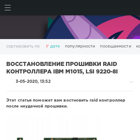
ИСКАТЬ
ВОЙТИ
сортировать по
дате
популярности
посещаемости
к
ВОССТАНОВЛЕНИЕ ПРОШИВКИ RAID
КОНТРОЛЛЕРА IBM M1015, LSI 9220-8I
3-05-2020, 13:52
Этат статья поможет вам востновить raid контроллер
после неудачной прошивки.
RAID
контроллеры
LSI
countersniper